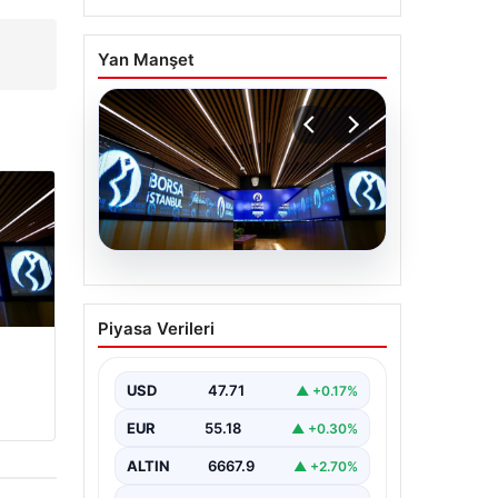
Yan Manşet
05.08.2026
Yatırım araçlarının
Piyasa Verileri
haftalık performansı
nasıl oldu?
USD
47.71
▲ +0.17%
EUR
55.18
▲ +0.30%
ALTIN
6667.9
▲ +2.70%