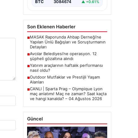
BTC
3084674
▲ +0.61%
Son Eklenen Haberler
MASAK Raporunda Ahbap Derneği’ne
■
Yapılan Ünlü Bağışları ve Soruşturmanın
Detayları
Avcılar Belediyesi’ne operasyon. 12
■
şüpheli gözaltına alındı
Yatırım araçlarının haftalık performansı
■
nasıl oldu?
Outdoor Mutfaklar ve Prestijli Yaşam
■
Alanları
CANLI | Sparta Prag – Olympique Lyon
■
maç anlatımı! Maç ne zaman? Saat kaçta
ve hangi kanalda? – 04 Ağustos 2026
Güncel