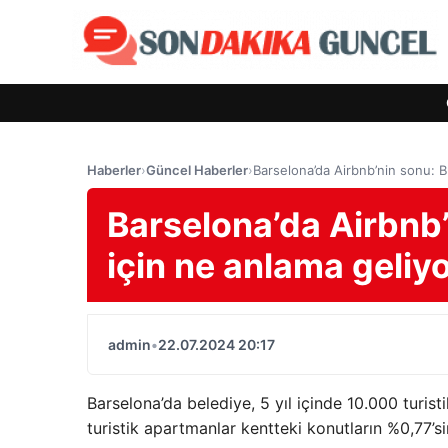
Haberler
›
Güncel Haberler
›
Barselona’da Airbnb’nin sonu: B
Barselona’da Airbnb’
için ne anlama geliy
admin
•
22.07.2024 20:17
Barselona’da belediye, 5 yıl içinde 10.000 turist
turistik apartmanlar kentteki konutların %0,77’si