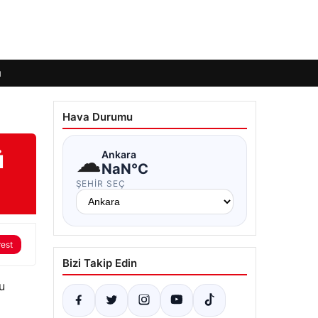
ı
Hava Durumu
ü
☁
Ankara
NaN°C
ŞEHIR SEÇ
rest
Bizi Takip Edin
u