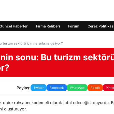
Güncel Haberler
Firma Rehberi
Forum
Çerez Politikas
u turizm sektörü için ne anlama geliyor?
nin sonu: Bu turizm sektör
or?
Paylaş:
Twitter
Facebook
WhatsApp
Reddit
Pinte
ik daire ruhsatını kademeli olarak iptal edeceğini duyurdu. B
ni oluşturuyor.