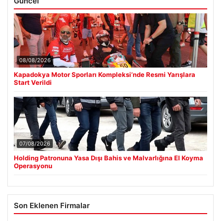
Güncel
08/08/2026
Kapadokya Motor Sporları Kompleksi’nde Resmi Yarışlara
Start Verildi
07/08/2026
Holding Patronuna Yasa Dışı Bahis ve Malvarlığına El Koyma
Operasyonu
Son Eklenen Firmalar