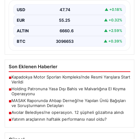
İstanbul’da gerçekleştirilen geniş çaplı bir soruşturma
sonucunda, yasa dışı bahis gelirlerini aklama ve
USD
47.74
▲ +0.18%
organizasyon…
EUR
55.25
▲ +0.32%
ALTIN
6660.6
▲ +2.59%
BTC
3096653
▲ +0.39%
Son Eklenen Haberler
Kapadokya Motor Sporları Kompleksi’nde Resmi Yarışlara Start
■
Verildi
Holding Patronuna Yasa Dışı Bahis ve Malvarlığına El Koyma
■
Operasyonu
MASAK Raporunda Ahbap Derneği’ne Yapılan Ünlü Bağışları
■
ve Soruşturmanın Detayları
Avcılar Belediyesi’ne operasyon. 12 şüpheli gözaltına alındı
■
Yatırım araçlarının haftalık performansı nasıl oldu?
■