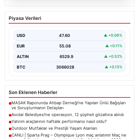
05.08.2026
Yatırım araçlarının haftalık performansı
Piyasa Verileri
nasıl oldu?
USD
47.60
▲ +0.06%
EUR
55.08
▲ +0.11%
ALTIN
6529.9
▲ +0.52%
BTC
3066028
▲ +0.13%
Son Eklenen Haberler
MASAK Raporunda Ahbap Derneği’ne Yapılan Ünlü Bağışları
■
ve Soruşturmanın Detayları
Avcılar Belediyesi’ne operasyon. 12 şüpheli gözaltına alındı
■
Yatırım araçlarının haftalık performansı nasıl oldu?
■
Outdoor Mutfaklar ve Prestijli Yaşam Alanları
■
CANLI | Sparta Prag – Olympique Lyon maç anlatımı! Maç ne
■