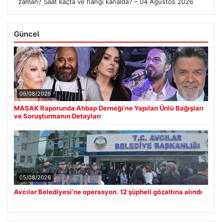
zaman? Saat kaçta ve hangi kanalda? – 04 Ağustos 2026
Güncel
06/08/2026
MASAK Raporunda Ahbap Derneği’ne Yapılan Ünlü Bağışları
ve Soruşturmanın Detayları
05/08/2026
Avcılar Belediyesi’ne operasyon. 12 şüpheli gözaltına alındı