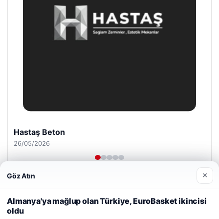
Enes Kaplan Avukatlık Bürosu
28/04/2026
×
Göz Atın
Web sitemizi nasıl kullandığınızı daha iyi anlayabilmek,
deneyiminizi kişiselleştirmek ve geliştirmek amacıyla çerezler
Almanya'ya mağlup olan Türkiye, EuroBasket ikincisi
kullanıyoruz.
Çerez Politikamız
oldu
Reddet
Kabul Et