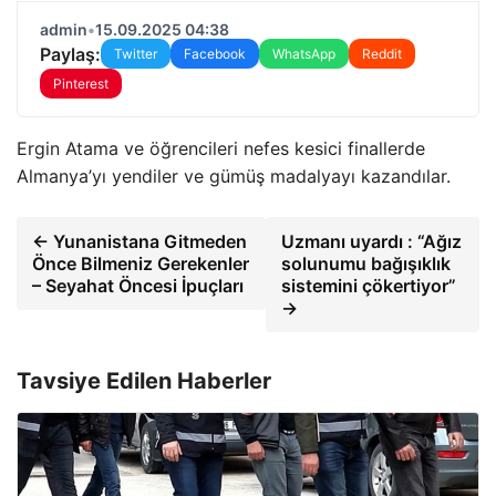
admin
•
15.09.2025 04:38
Paylaş:
Twitter
Facebook
WhatsApp
Reddit
Pinterest
Ergin Atama ve öğrencileri nefes kesici finallerde
Almanya’yı yendiler ve gümüş madalyayı kazandılar.
← Yunanistana Gitmeden
Uzmanı uyardı : “Ağız
Önce Bilmeniz Gerekenler
solunumu bağışıklık
– Seyahat Öncesi İpuçları
sistemini çökertiyor”
→
Tavsiye Edilen Haberler