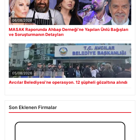
06/08/2026
MASAK Raporunda Ahbap Derneği’ne Yapılan Ünlü Bağışları
ve Soruşturmanın Detayları
05/08/2026
Avcılar Belediyesi’ne operasyon. 12 şüpheli gözaltına alındı
Son Eklenen Firmalar