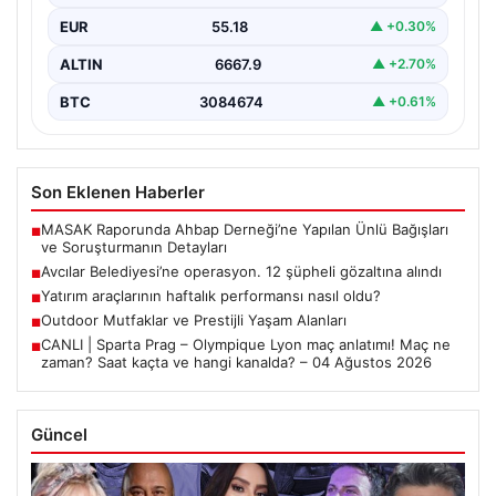
EUR
55.18
▲ +0.30%
ALTIN
6667.9
▲ +2.70%
BTC
3084674
▲ +0.61%
Son Eklenen Haberler
MASAK Raporunda Ahbap Derneği’ne Yapılan Ünlü Bağışları
■
ve Soruşturmanın Detayları
Avcılar Belediyesi’ne operasyon. 12 şüpheli gözaltına alındı
■
Yatırım araçlarının haftalık performansı nasıl oldu?
■
Outdoor Mutfaklar ve Prestijli Yaşam Alanları
■
CANLI | Sparta Prag – Olympique Lyon maç anlatımı! Maç ne
■
zaman? Saat kaçta ve hangi kanalda? – 04 Ağustos 2026
Güncel