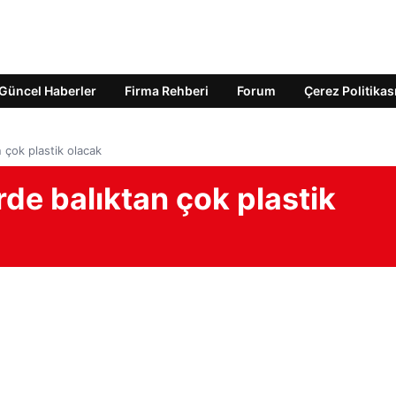
Güncel Haberler
Firma Rehberi
Forum
Çerez Politikas
 çok plastik olacak
rde balıktan çok plastik