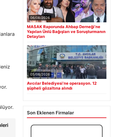
06/08/2026
MASAK Raporunda Ahbap Derneği’ne
Yapılan Ünlü Bağışları ve Soruşturmanın
lanlara
Detayları
deniz
05/08/2026
Avcılar Belediyesi’ne operasyon. 12
yor.
şüpheli gözaltına alındı
lüyor.
Son Eklenen Firmalar
leri