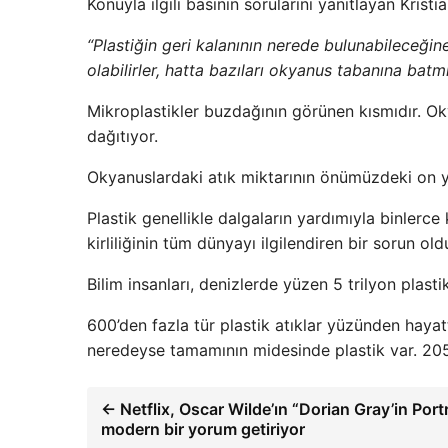
Konuyla ilgili basının sorularını yanıtlayan Krist
“Plastiğin geri kalanının nerede bulunabileceğine
olabilirler, hatta bazıları okyanus tabanına batmış
Mikroplastikler buzdağının görünen kısmıdır. Okya
dağıtıyor.
Okyanuslardaki atık miktarının önümüzdeki on yı
Plastik genellikle dalgaların yardımıyla binlerce
kirliliğinin tüm dünyayı ilgilendiren bir sorun ol
Bilim insanları, denizlerde yüzen 5 trilyon plasti
600’den fazla tür plastik atıklar yüzünden haya
neredeyse tamamının midesinde plastik var. 205
← Netflix, Oscar Wilde’ın “Dorian Gray’in Portr
modern bir yorum getiriyor