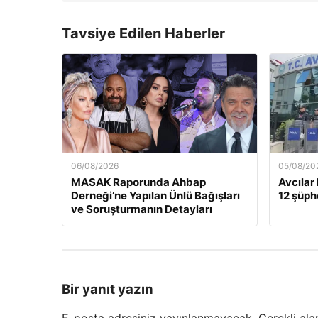
Tavsiye Edilen Haberler
06/08/2026
05/08/20
MASAK Raporunda Ahbap
Avcılar
Derneği’ne Yapılan Ünlü Bağışları
12 şüphe
ve Soruşturmanın Detayları
Bir yanıt yazın
E-posta adresiniz yayınlanmayacak.
Gerekli ala