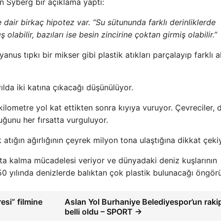
ian Syberg bir açıklama yaptı:
 dair birkaç hipotez var. “Su sütununda farklı derinliklerde
 olabilir, bazıları ise besin zincirine çoktan girmiş olabilir.”
nus tıpkı bir mikser gibi plastik atıkları parçalayıp farklı a
lda iki katına çıkacağı düşünülüyor.
 kilometre yol kat ettikten sonra kıyıya vuruyor. Çevreciler, 
duğunu her fırsatta vurguluyor.
k atığın ağırlığının çeyrek milyon tona ulaştığına dikkat çeki
tta kalma mücadelesi veriyor ve dünyadaki deniz kuşlarının
0 yılında denizlerde balıktan çok plastik bulunacağı öngörü
esi” filmine
Aslan Yol Burhaniye Belediyespor’un rakip
belli oldu – SPORT →