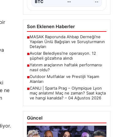
BTC
--
--
bir
Son Eklenen Haberler
MASAK Raporunda Ahbap Derneği’ne
■
Yapılan Ünlü Bağışları ve Soruşturmanın
Detayları
ya
Avcılar Belediyesi’ne operasyon. 12
■
şüpheli gözaltına alındı
Yatırım araçlarının haftalık performansı
■
nasıl oldu?
Outdoor Mutfaklar ve Prestijli Yaşam
■
Alanları
ki
CANLI | Sparta Prag – Olympique Lyon
■
ve ne
maç anlatımı! Maç ne zaman? Saat kaçta
n
ve hangi kanalda? – 04 Ağustos 2026
Güncel
diyor.